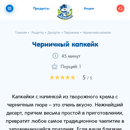
Продукты
Акции
Главная
Рецепты
Десерты
Пирожные
Черничный капкейк
Черничный капкейк
45 минут
Порций: 1
5
/ 5
Капкейки с начинкой из творожного крема с
черничным пюре – это очень вкусно. Нежнейший
десерт, причем весьма простой в приготовлении,
превратит любое самое традиционное чаепитие в
запоминающийся праздник. Если ваши близкие