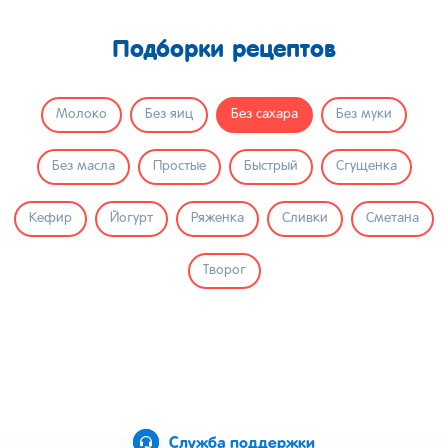
Подборки рецептов
Молоко
Без яиц
Без сахара
Без муки
Без масла
Простые
Быстрый
Сгущенка
Кефир
Йогурт
Ряженка
Сливки
Сметана
Творог
Служба поддержки