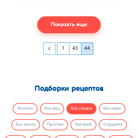
Показать еще
1
43
44
Подборки рецептов
Молоко
Без яиц
Без сахара
Без муки
Без масла
Простые
Быстрый
Сгущенка