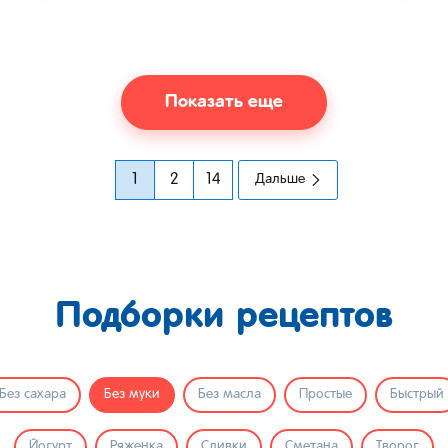
Показать еще
1
2
14
Дальше
Подборки рецептов
Без сахара
Без муки
Без масла
Простые
Быстрый
Йогурт
Ряженка
Сливки
Сметана
Творог