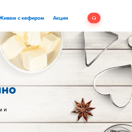
Живем с кефиром
Акции
ино
м и