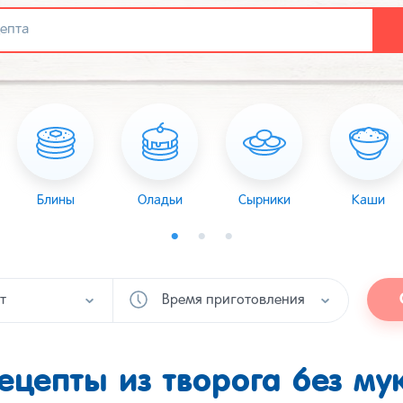
Блины
Оладьи
Сырники
Каши
т
Время приготовления
ецепты из творога без му