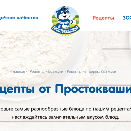
дочное качество
Рецепты
ЗО
Главная
Рецепты
Без муки
Рецепты из творога без муки
цепты от Простокваш
товьте самые разнообразные блюда по нашим рецепта
наслаждайтесь замечательным вкусом блюд.