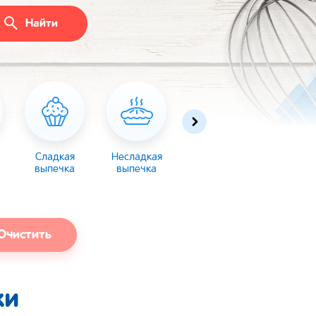
Найти
Сладкая
Несладкая
Десерты
Торты
выпечка
выпечка
Очистить
ки