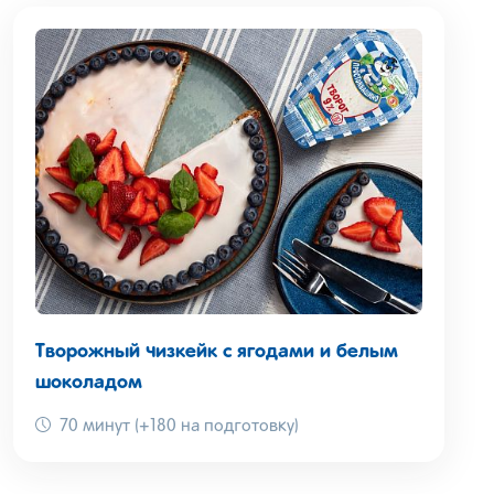
Творожный чизкейк с ягодами и белым
шоколадом
70 минут (+180 на подготовку)