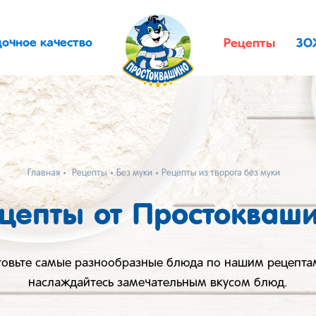
дочное качество
Рецепты
ЗО
Главная
Рецепты
Без муки
Рецепты из творога без муки
цепты от Простокваш
товьте самые разнообразные блюда по нашим рецепта
наслаждайтесь замечательным вкусом блюд.