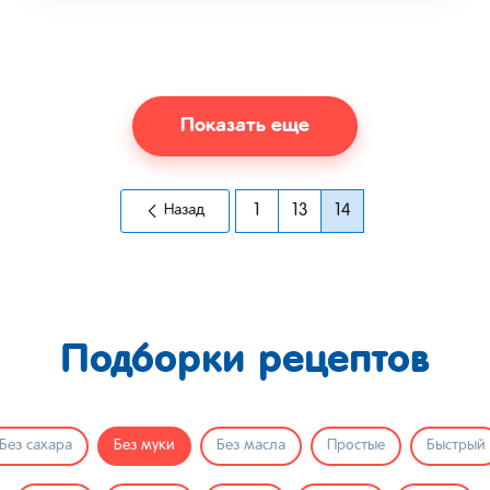
Показать еще
Назад
1
13
14
Подборки рецептов
Без сахара
Без муки
Без масла
Простые
Быстрый