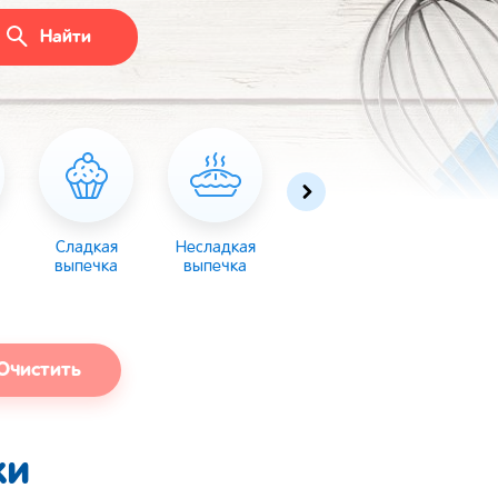
Найти
Сладкая
Несладкая
Десерты
Торты
выпечка
выпечка
Очистить
ки