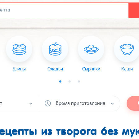
Блины
Оладьи
Сырники
Каши
т
Время приготовления
ецепты из творога без му