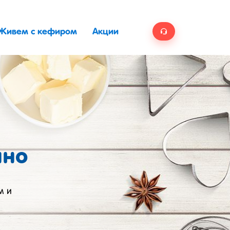
Живем с кефиром
Акции
ино
м и