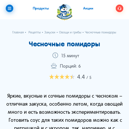
Продукты
Акции
Главная
Рецепты
Закуски
Овощи и грибы
Чесночные помидоры
Чесночные помидоры
15 минут
Порций: 6
4.4
/ 5
Яркие, вкусные и сочные помидоры с чесноком –
отличная закуска, особенно летом, когда овощей
много и есть возможность экспериментировать.
Готовить соус для таких помидоров можно как с
петрушкой и с укропом, так, например, и с