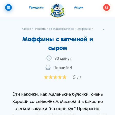
Продукты
Акции
Главная
Рецепты
Несладкая выпечка
Маффины
Маффины с ветчиной и сыром
Маффины с ветчиной и
сыром
90 минут
Порций: 4
5
/ 5
Эти кексики, как маленькие булочки, очень
хороши со сливочным маслом и в качестве
легкой закуски "на один кус".Прекрасно