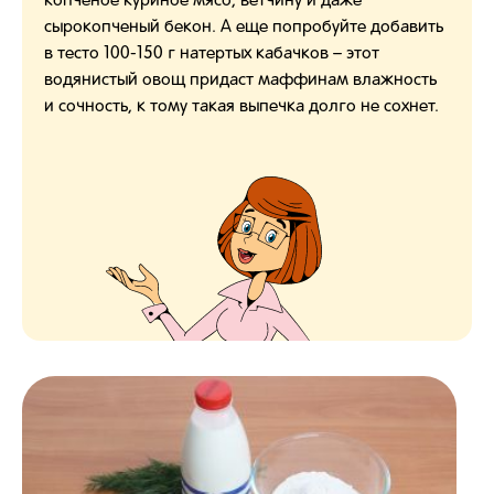
копченое куриное мясо, ветчину и даже
сырокопченый бекон. А еще попробуйте добавить
в тесто 100-150 г натертых кабачков – этот
водянистый овощ придаст маффинам влажность
и сочность, к тому такая выпечка долго не сохнет.