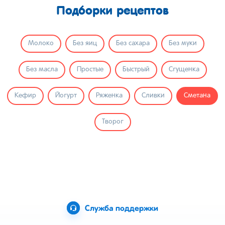
Подборки рецептов
Молоко
Без яиц
Без сахара
Без муки
Без масла
Простые
Быстрый
Сгущенка
Кефир
Йогурт
Ряженка
Сливки
Сметана
Творог
Служба поддержки