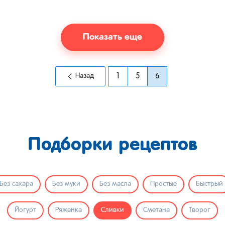
Показать еще
Назад
1
5
6
Подборки рецептов
Без сахара
Без муки
Без масла
Простые
Быстрый
Йогурт
Ряженка
Сливки
Сметана
Творог