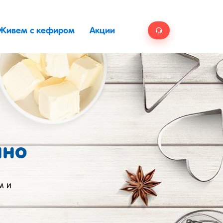
Живем с кефиром
Акции
ино
м и