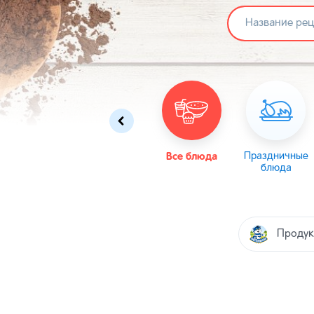
Омлеты
Масленица
Все блюда
Пасха
Праздничные
блюда
Продук