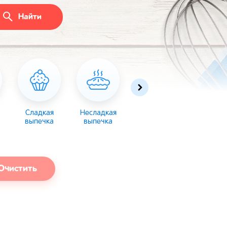
Найти
Сладкая
Несладкая
Десерты
Торты
выпечка
выпечка
Очистить