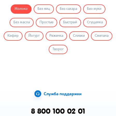
Молоко
Без яиц
Без сахара
Без муки
Без масла
Простые
Быстрый
Сгущенка
Кефир
Йогурт
Ряженка
Сливки
Сметана
Творог
Служба поддержки
8 800 100 02 01