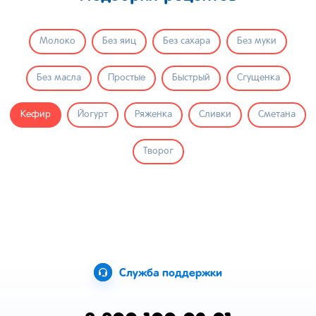
Молоко
Без яиц
Без сахара
Без муки
Без масла
Простые
Быстрый
Сгущенка
Кефир
Йогурт
Ряженка
Сливки
Сметана
Творог
Служба поддержки