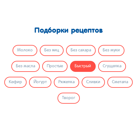
Подборки рецептов
Молоко
Без яиц
Без сахара
Без муки
Без масла
Простые
Быстрый
Сгущенка
Кефир
Йогурт
Ряженка
Сливки
Сметана
Творог