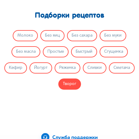
Подборки рецептов
Молоко
Без яиц
Без сахара
Без муки
Без масла
Простые
Быстрый
Сгущенка
Кефир
Йогурт
Ряженка
Сливки
Сметана
Творог
Служба поддержки