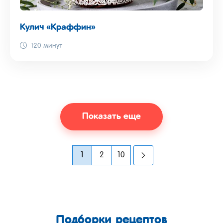
Кулич «Краффин»
120 минут
Показать еще
1
2
10
Подборки рецептов