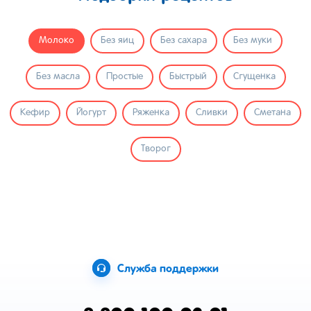
Молоко
Без яиц
Без сахара
Без муки
Без масла
Простые
Быстрый
Сгущенка
Кефир
Йогурт
Ряженка
Сливки
Сметана
Творог
Служба поддержки