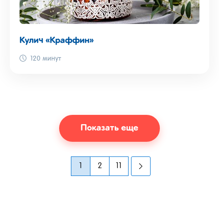
Кулич «Краффин»
120 минут
Показать еще
1
2
11