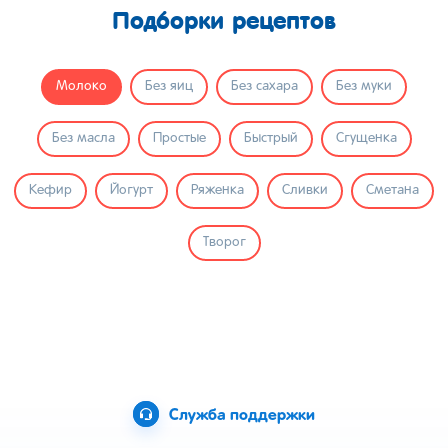
Подборки рецептов
Молоко
Без яиц
Без сахара
Без муки
Без масла
Простые
Быстрый
Сгущенка
Кефир
Йогурт
Ряженка
Сливки
Сметана
Творог
Служба поддержки