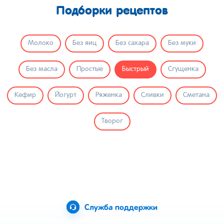
Подборки рецептов
Молоко
Без яиц
Без сахара
Без муки
Без масла
Простые
Быстрый
Сгущенка
Кефир
Йогурт
Ряженка
Сливки
Сметана
Творог
Служба поддержки