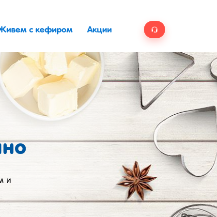
Живем с кефиром
Акции
ино
м и