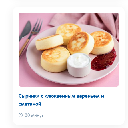
Сырники с клюквенным вареньем и
сметаной
30 минут