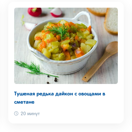
Тушеная редька дайкон с овощами в
сметане
20 минут