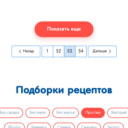
Показать еще
Назад
1
52
53
54
Дальше
Подборки рецептов
Без сахара
Без муки
Без масла
Простые
Быстрый
Йогурт
Ряженка
Сливки
Сметана
Творог