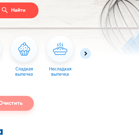
Найти
Сладкая
Несладкая
Десерты
Торты
выпечка
выпечка
Очистить
а