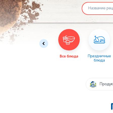
Омлеты
Масленица
Все блюда
Пасха
Праздничные
блюда
Продук