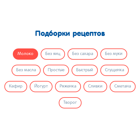
Подборки рецептов
Молоко
Без яиц
Без сахара
Без муки
Без масла
Простые
Быстрый
Сгущенка
Кефир
Йогурт
Ряженка
Сливки
Сметана
Творог