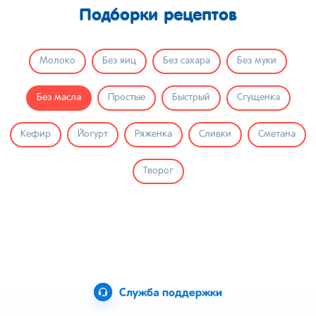
Подборки рецептов
Молоко
Без яиц
Без сахара
Без муки
Без масла
Простые
Быстрый
Сгущенка
Кефир
Йогурт
Ряженка
Сливки
Сметана
Творог
Служба поддержки