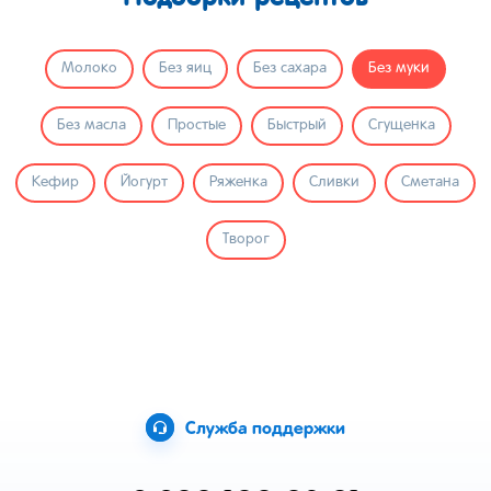
Молоко
Без яиц
Без сахара
Без муки
Без масла
Простые
Быстрый
Сгущенка
Кефир
Йогурт
Ряженка
Сливки
Сметана
Творог
Служба поддержки