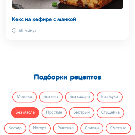
Кекс на кефире с манкой
60 минут
Подборки рецептов
Молоко
Без яиц
Без сахара
Без муки
Без масла
Простые
Быстрый
Сгущенка
Кефир
Йогурт
Ряженка
Сливки
Сметана