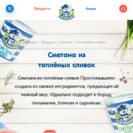
Продукты
Акции
Главная
Продукты
Сметана
Из топлёных сливок
Сметана из
топлёных сливок
Сметана из топлёных сливок Простоквашино
создана из свежих ингредиентов, придающих ей
нежный вкус. Идеально подходит к борщу,
пельменям, блинам и сырникам.