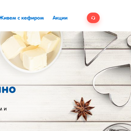
Живем с кефиром
Акции
ино
м и