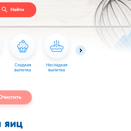
Найти
Сладкая
Несладкая
Десерты
Торты
выпечка
выпечка
Очистить
 яиц