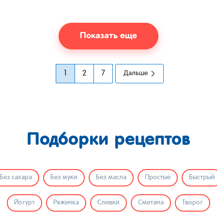
Показать еще
1
2
7
Дальше
Подборки рецептов
Без сахара
Без муки
Без масла
Простые
Быстрый
Йогурт
Ряженка
Сливки
Сметана
Творог