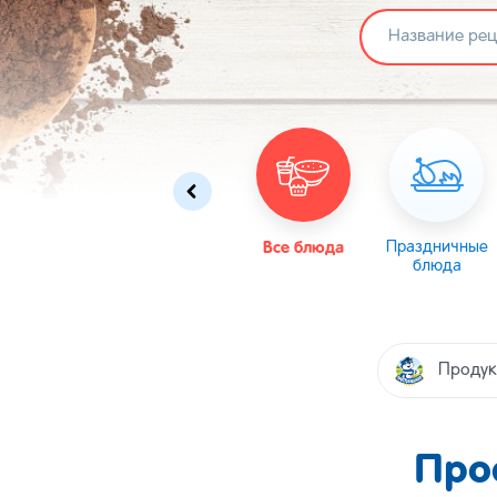
Омлеты
Масленица
Все блюда
Пасха
Праздничные
блюда
Продук
Про